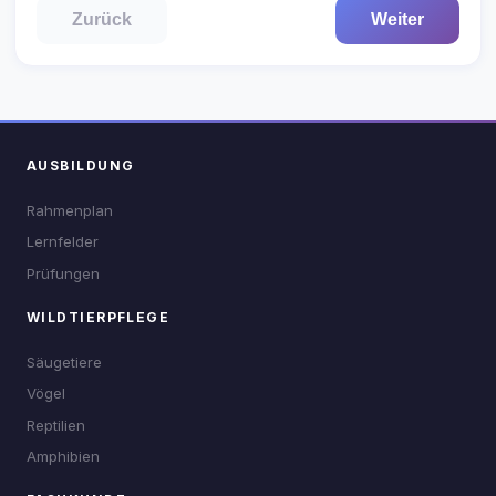
Zurück
Weiter
AUSBILDUNG
Rahmenplan
Lernfelder
Prüfungen
WILDTIERPFLEGE
Säugetiere
Vögel
Reptilien
Amphibien