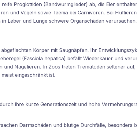
fe Proglottiden (Bandwurmglieder) ab, die Eier enthalten
en und Vögeln sowie Taenia bei Carnivoren. Bei Huftieren 
a in Leber und Lunge schwere Organschäden verursachen.
 abgeflachten Körper mit Saugnäpfen. Ihr Entwicklungszyk
eberegel (Fasciola hepatica) befällt Wiederkäuer und ver
en und Nagetieren. In Zoos treten Trematoden seltener auf,
eist eingeschränkt ist.
ie durch ihre kurze Generationszeit und hohe Vermehrungsr
sachen Darmschäden und blutige Durchfälle, besonders bei