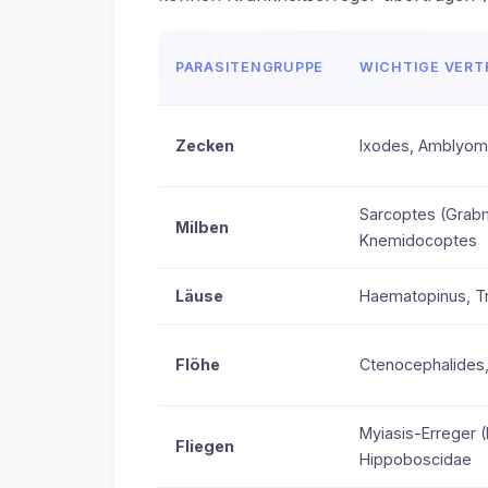
PARASITENGRUPPE
WICHTIGE VERT
Zecken
Ixodes, Amblyom
Sarcoptes (Grab
Milben
Knemidocoptes
Läuse
Haematopinus, Tr
Flöhe
Ctenocephalides
Myiasis-Erreger (
Fliegen
Hippoboscidae