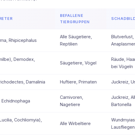
BEFALLENE
RETER
SCHADBIL
TIERGRUPPEN
Alle Säugetiere,
Blutverlust
ma, Rhipicephalus
Reptilien
Anaplasme
milbe), Demodex,
Räude, Haar
Säugetiere, Vögel
bei Vögeln
ichodectes, Damalinia
Huftiere, Primaten
Juckreiz, U
Carnivoren,
Juckreiz, A
, Echidnophaga
Nagetiere
Bartonella
Lucilia, Cochliomyia),
Wundmyiasis
Alle Wirbeltiere
Lausfliegen