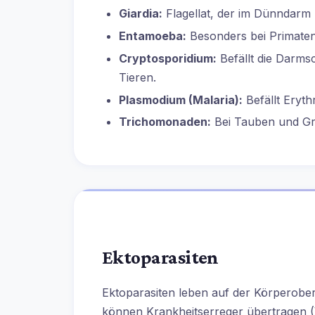
Giardia:
Flagellat, der im Dünndarm p
Entamoeba:
Besonders bei Primaten
Cryptosporidium:
Befällt die Darms
Tieren.
Plasmodium (Malaria):
Befällt Eryth
Trichomonaden:
Bei Tauben und Gre
Ektoparasiten
Ektoparasiten leben auf der Körperober
können Krankheitserreger übertragen (