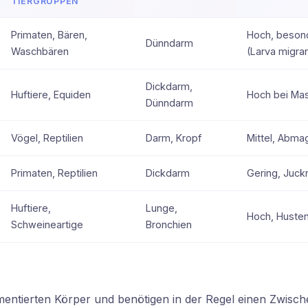
TIERGRUPPEN
Primaten, Bären,
Hoch, besond
Dünndarm
Waschbären
(Larva migra
Dickdarm,
Huftiere, Equiden
Hoch bei Mas
Dünndarm
Vögel, Reptilien
Darm, Kropf
Mittel, Abma
Primaten, Reptilien
Dickdarm
Gering, Juckr
Huftiere,
Lunge,
Hoch, Huste
Schweineartige
Bronchien
tierten Körper und benötigen in der Regel einen Zwischen